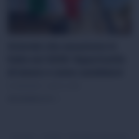
Aziende che assumono in
Italia nel 2026: Opportunità
di lavoro e come candidarsi
Por
Giulia Moretti
janeiro 12, 2026
AZIENDE
PER SAPERNE DI PIÙ
CHE
ASSUMONO
IN
ITALIA
NEL
2026:
Chi siamo
Contatti
Informativa sulla privacy