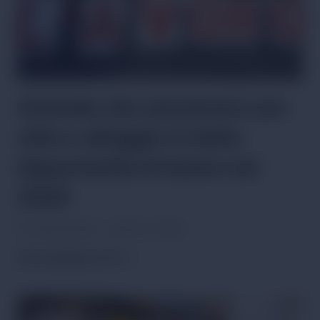
Aziende che assumono con
vitto e alloggio in Italia:
Opportunità di lavoro nel
2026
Por
Giulia Moretti
janeiro 12, 2026
AZIENDE
PER SAPERNE DI PIÙ
CHE
ASSUMONO
CON
VITTO