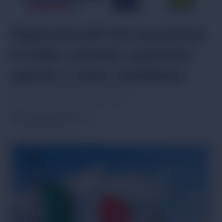
Supermercati che assumono
in Italia: aziende, posizioni
aperte e come candidarsi
Por
Giulia Moretti
janeiro 12, 2026
SUPERMERCATI
PER SAPERNE DI PIÙ
CHE
ASSUMONO
IN
ITALIA:
AZIENDE,
POSIZIONI
APERTE
E
COME
CANDIDARSI