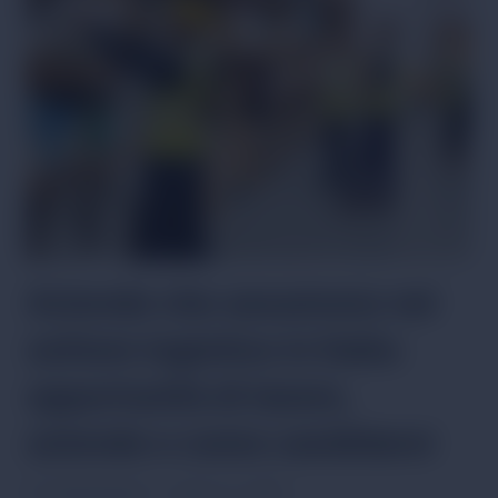
E
ALLOGGIO
IN
ITALIA:
OPPORTUNITÀ
DI
LAVORO
NEL
2026
Aziende che assumono nel
settore logistico in Italia:
opportunità di lavoro,
aziende e come candidarsi
Por
Giulia Moretti
janeiro 12, 2026