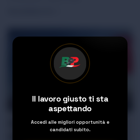
AZIENDE
PER SAPERNE DI PIÙ
CHE
ASSUMONO
NEL
SETTORE
LOGISTICO
IN
ITALIA:
OPPORTUNITÀ
DI
LAVORO,
AZIENDE
E
COME
Il lavoro giusto ti sta
CANDIDARSI
aspettando
Aziende che assumono
Accedi alle migliori opportunità e
candidati subito.
senza esperienza in Italia: