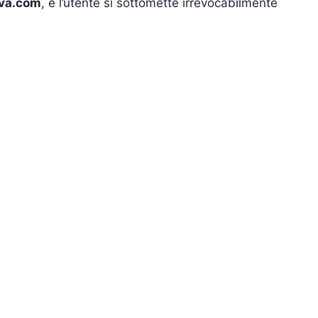
va.com
, e l’utente si sottomette irrevocabilmente